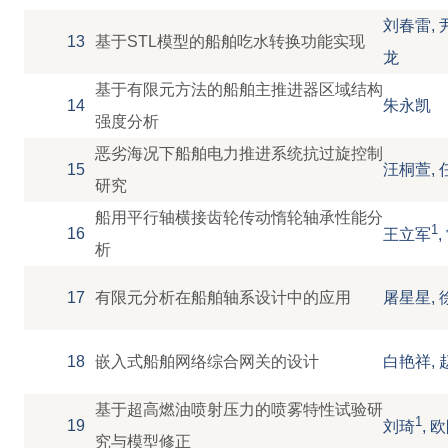
刘春雷, 
13
基于STL模型的船舶吃水转换功能实现
龙
基于有限元方法的船舶主推进器区域结构
14
朱永凯
强度分析
恶劣海况下船舶电力推进系统抗过旋控制
15
汪桐萱, 
研究
船用平行轴横接齿轮传动惰轮轴承性能分
1
16
王立军
,
析
17
有限元分析在船舶轴系设计中的应用
屠星星, 
18
嵌入式船舶网络综合网关的设计
白艳祥, 
基于超高燃油喷射压力的喷雾特性试验研
1
19
刘琦
, 
究与模型修正