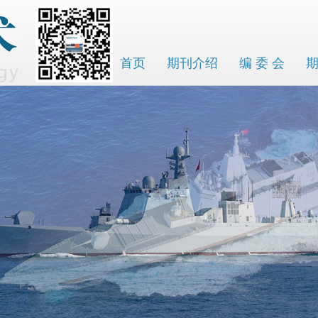
首页
期刊介绍
编 委 会