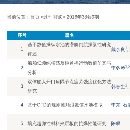
当前位置：首页 >
过刊浏览
>
2016年38卷9期
序号
篇名
基于数值操纵水池的潜艇倒航操纵性研究
1
1
戴余良
评述
船舶低频纯横荡及纯首摇运动数值仿真与
1,
2
李冬琴
分析
双体船大开口角隅节点疲劳强度优化方法
1
3
韩春生
研究
4
基于CFD的规则波顺浪数值水池模拟
李东, 石
5
填充超弹性材料夹层板的抗爆性能研究
陈攀