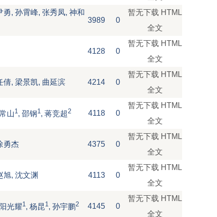
尹勇, 孙霄峰, 张秀凤, 神和
暂无下载
HTML
3989
0
全文
暂无下载
HTML
4128
0
全文
暂无下载
HTML
任倩, 梁景凯, 曲延滨
4214
0
全文
暂无下载
HTML
1
1
2
4118
0
 常山
, 邵钢
, 蒋竞超
全文
暂无下载
HTML
徐勇杰
4375
0
全文
暂无下载
HTML
赵旭, 沈文渊
4113
0
全文
暂无下载
HTML
1
1
2
4145
0
欧阳光耀
, 杨昆
, 孙宇鹏
全文