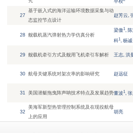
究
早校
基于嵌入式的海洋运输环境数据采集与动
27
赵芳云, 
态监控节点设计
1
梁傲
, 
28
舰载机蒸汽弹射热力学仿真分析
1
科
, 杨诚
29
舰载机牵引方式及舰用飞机牵引车解析
王志, 洪
30
航母关键系统对架次率的影响研究
赵远征
1
31
美国潜艇拖曳阵声呐技术特点及发展趋势
董波
, 
美海军新型热管理控制系统及在现役航母
32
胡亮
上的应用