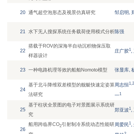
20
通气超空泡形态及视景仿真研究
邹启明, 
21
水下无人搜探系统任务载荷使用模式分析
陈强
搭载于ROV的深海半自动沉积物保压取
1
22
庄广胶
,
样器设计
23
一种电路机理等效的船舶Nomoto模型
张显库, 
1,
基于北斗降维双差模型的舰艇快速定姿算
周志恒
24
1
法研究
一
基于柱状全景图的电子对景图展示系统研
1
25
郑亚波
,
究
1
船用跨临界CO
引射制冷系统动态性能研
周爱民
2
26
2