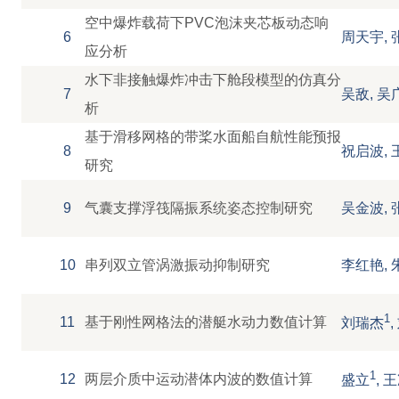
空中爆炸载荷下PVC泡沫夹芯板动态响
6
周天宇, 
应分析
水下非接触爆炸冲击下舱段模型的仿真分
7
吴敌, 吴
析
基于滑移网格的带桨水面船自航性能预报
8
祝启波, 
研究
9
气囊支撑浮筏隔振系统姿态控制研究
吴金波, 
10
串列双立管涡激振动抑制研究
李红艳, 
1
11
基于刚性网格法的潜艇水动力数值计算
刘瑞杰
,
1
12
两层介质中运动潜体内波的数值计算
盛立
, 