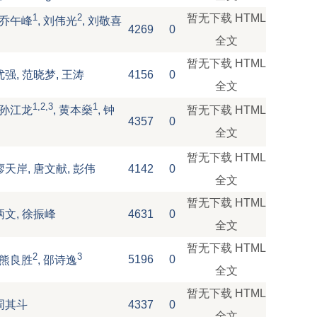
1
2
暂无下载
HTML
, 乔午峰
, 刘伟光
, 刘敬喜
4269
0
全文
暂无下载
HTML
优强, 范晓梦, 王涛
4156
0
全文
1,2,3
1
暂无下载
HTML
, 孙江龙
, 黄本燊
, 钟
4357
0
全文
暂无下载
HTML
廖天岸, 唐文献, 彭伟
4142
0
全文
暂无下载
HTML
炳文, 徐振峰
4631
0
全文
暂无下载
HTML
2
3
5196
0
, 熊良胜
, 邵诗逸
全文
暂无下载
HTML
周其斗
4337
0
全文