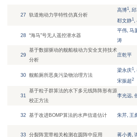
1
高博
, 
27
轨道炮动力学特性仿真分析
1
郄文静
平伟, 马
28
“海马”号无人遥控潜水器
涛
基于数据驱动的舰船核动力安全支持技术
29
庄乾平
分析
1
梁永庆
30
舰船厕所恶臭污染物治理方法
2
宋振超
基于粒子群算法的水下多元线阵阵形有源
31
李光远, 
校正方法
32
基于改进BOMP算法的水声信道估计
朱芹, 王
33
分裂阵宽带相关检测在圆阵中应用
蒋小勇, 