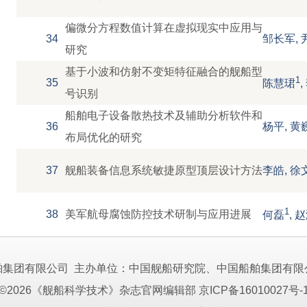
偏微分方程数值计算在虚拟现实中应用与
34
邹长军, 
研究
基于小波和仿射不变矩特征融合的舰船型
1
35
陈慧珺
号识别
船舶电子设备散热技术及辅助分析软件和
36
杨平, 黄
布局优化的研究
37
舰船装备信息系统敏捷原型顶层设计方法
李皓, 徐
1
38
美军航母腐蚀防控技术研制与应用进展
何磊
, 
舶集团有限公司 主办单位：中国舰船研究院、中国船舶集团有限
©2026《舰船科学技术》杂志官网编辑部
京ICP备16010027号-