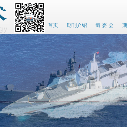
首页
期刊介绍
编 委 会