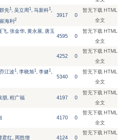
1
1
1
暂无下载
HTML
邱群先
, 吴立周
, 马新科
,
3917
0
2
全文
, 崔海利
厦飞, 张金华, 黄永展, 唐玉
暂无下载
HTML
4595
0
全文
暂无下载
HTML
4252
0
全文
1
1
1
暂无下载
HTML
, 乔江波
, 李晓旭
, 李健
,
5340
0
全文
暂无下载
HTML
侯朋, 程广福
4197
0
全文
暂无下载
HTML
彪
4170
0
全文
暂无下载
HTML
谭君红, 周胜增
4124
0