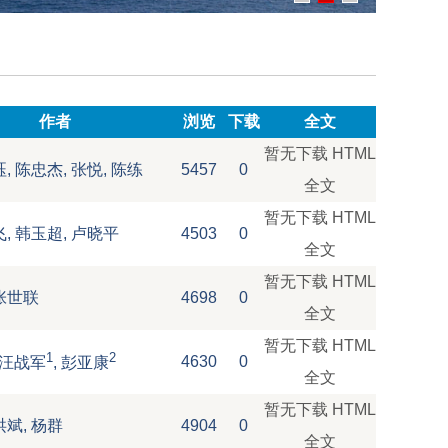
作者
浏览
下载
全文
暂无下载
HTML
珏, 陈忠杰, 张悦, 陈练
5457
0
全文
暂无下载
HTML
飞, 韩玉超, 卢晓平
4503
0
全文
暂无下载
HTML
张世联
4698
0
全文
暂无下载
HTML
1
2
4630
0
, 汪战军
, 彭亚康
全文
暂无下载
HTML
洪斌, 杨群
4904
0
全文