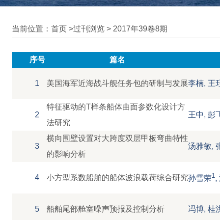
当前位置：首页 >
过刊浏览
>
2017年39卷8期
序号
篇名
1
美国海军近海战斗舰任务包的研制与发展
李楠, 王
特征驱动的T样条船体曲面参数化设计方
2
王中, 彭
法研究
横向围壁设置对大跨度双层甲板弯曲特性
3
汤雅敏, 
的影响分析
1
4
小方型系数船舶的船体波浪载荷综合研究
孙雪荣
5
船舶尾部舱室噪声预报及控制分析
冯博, 桂