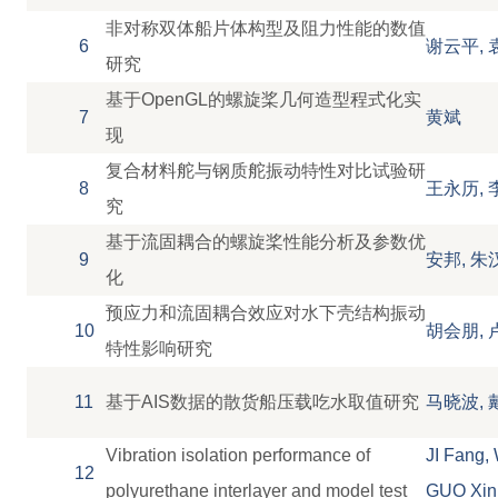
非对称双体船片体构型及阻力性能的数值
6
谢云平, 
研究
基于OpenGL的螺旋桨几何造型程式化实
7
黄斌
现
复合材料舵与钢质舵振动特性对比试验研
8
王永历, 
究
基于流固耦合的螺旋桨性能分析及参数优
9
安邦, 朱
化
预应力和流固耦合效应对水下壳结构振动
10
胡会朋, 
特性影响研究
11
基于AIS数据的散货船压载吃水取值研究
马晓波, 
Vibration isolation performance of
JI Fang
12
polyurethane interlayer and model test
GUO Xin