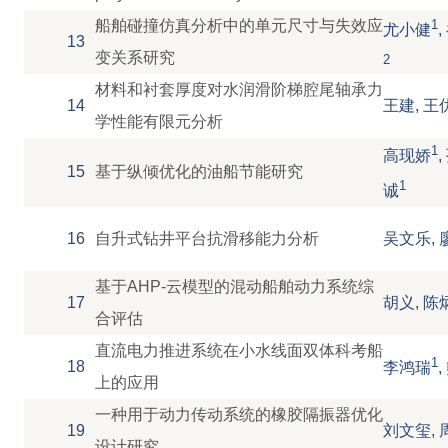
船舶碰撞仿真分析中的单元尺寸与失效应
1
尤小健
13
变关系研究
2
材料和衬套厚度对水润滑阶梯腔尾轴承力
14
王建, 王
学性能有限元分析
1
高现娇
15
基于纵倾优化的油船节能研究
1
诚
16
自升式钻井平台抗滑移能力分析
吴文乐, 
基于AHP-云模型的混动船舶动力系统综
17
胡义, 陈
合评估
直流电力推进系统在小水线面双体科考船
1
18
李鸿瑞
上的应用
一种用于动力传动系统的橡胶隔振器优化
19
刘文玺, 
设计研究