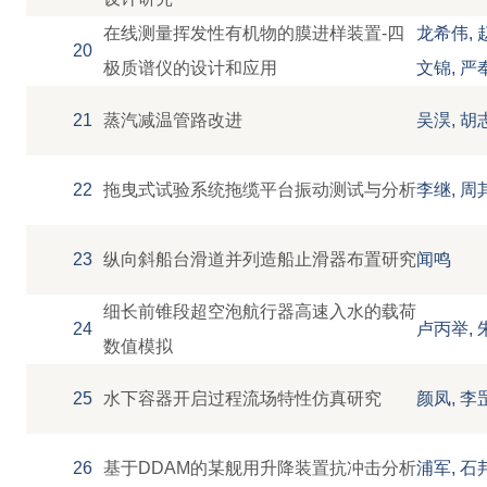
在线测量挥发性有机物的膜进样装置-四
龙希伟, 
20
极质谱仪的设计和应用
文锦, 严
21
蒸汽减温管路改进
吴淏, 胡
22
拖曳式试验系统拖缆平台振动测试与分析
李继, 周
23
纵向斜船台滑道并列造船止滑器布置研究
闻鸣
细长前锥段超空泡航行器高速入水的载荷
24
卢丙举, 
数值模拟
25
水下容器开启过程流场特性仿真研究
颜凤, 李
26
基于DDAM的某舰用升降装置抗冲击分析
浦军, 石