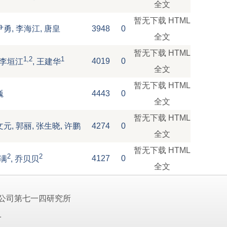
全文
暂无下载
HTML
尹勇, 李海江, 唐皇
3948
0
全文
暂无下载
HTML
1,2
1
4019
0
, 李垣江
, 王建华
全文
暂无下载
HTML
巍
4443
0
全文
暂无下载
HTML
文元, 郭丽, 张生晓, 许鹏
4274
0
全文
暂无下载
HTML
2
2
4127
0
赵满
, 乔贝贝
全文
公司第七一四研究所
1