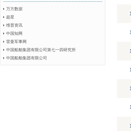
万方数据
超星
维普资讯
中国知网
雷曼军事网
中国船舶集团有限公司第七一四研究所
中国船舶集团有限公司