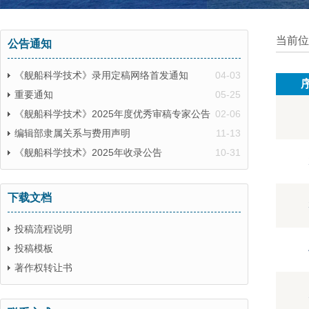
当前位
公告通知
《舰船科学技术》录用定稿网络首发通知
04-03
重要通知
05-25
《舰船科学技术》2025年度优秀审稿专家公告
02-06
编辑部隶属关系与费用声明
11-13
《舰船科学技术》2025年收录公告
10-31
下载文档
投稿流程说明
投稿模板
著作权转让书