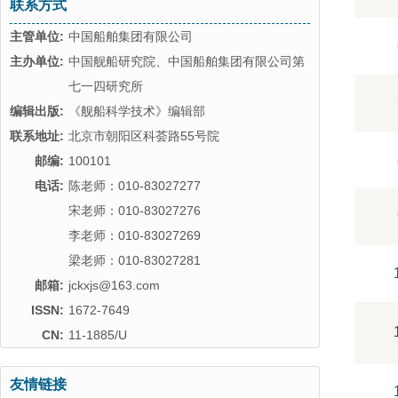
联系方式
主管单位:
中国船舶集团有限公司
主办单位:
中国舰船研究院、中国船舶集团有限公司第
七一四研究所
编辑出版:
《舰船科学技术》编辑部
联系地址:
北京市朝阳区科荟路55号院
邮编:
100101
电话:
陈老师：010-83027277
宋老师：010-83027276
李老师：010-83027269
梁老师：010-83027281
邮箱:
jckxjs@163.com
ISSN:
1672-7649
CN:
11-1885/U
友情链接