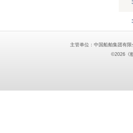
主管单位：中国船舶集团有限
©2026