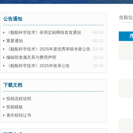
当前位
公告通知
《舰船科学技术》录用定稿网络首发通知
04-03
重要通知
05-25
《舰船科学技术》2025年度优秀审稿专家公告
02-06
编辑部隶属关系与费用声明
11-13
《舰船科学技术》2025年收录公告
10-31
下载文档
投稿流程说明
投稿模板
著作权转让书