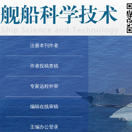
注册本刊作者
作者投稿查稿
专家远程外审
编辑在线审稿
主编办公登录