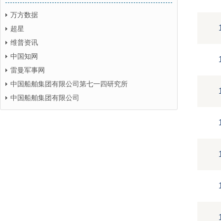
万方数据
超星
维普资讯
中国知网
雷曼军事网
中国船舶集团有限公司第七一四研究所
中国船舶集团有限公司