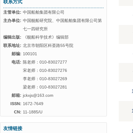
联系方式
主管单位:
中国船舶集团有限公司
主办单位:
中国舰船研究院、中国船舶集团有限公司第
七一四研究所
编辑出版:
《舰船科学技术》编辑部
联系地址:
北京市朝阳区科荟路55号院
邮编:
100101
电话:
陈老师：010-83027277
宋老师：010-83027276
李老师：010-83027269
梁老师：010-83027281
邮箱:
jckxjs@163.com
ISSN:
1672-7649
CN:
11-1885/U
友情链接