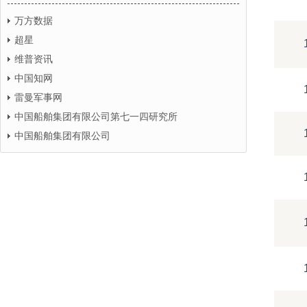
万方数据
超星
维普资讯
中国知网
雷曼军事网
中国船舶集团有限公司第七一四研究所
中国船舶集团有限公司