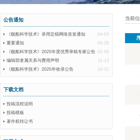
当前位
公告通知
《舰船科学技术》录用定稿网络首发通知
04-03
重要通知
05-25
《舰船科学技术》2025年度优秀审稿专家公告
02-06
编辑部隶属关系与费用声明
11-13
《舰船科学技术》2025年收录公告
10-31
下载文档
投稿流程说明
投稿模板
著作权转让书