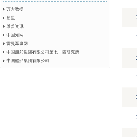
万方数据
超星
维普资讯
中国知网
雷曼军事网
中国船舶集团有限公司第七一四研究所
中国船舶集团有限公司