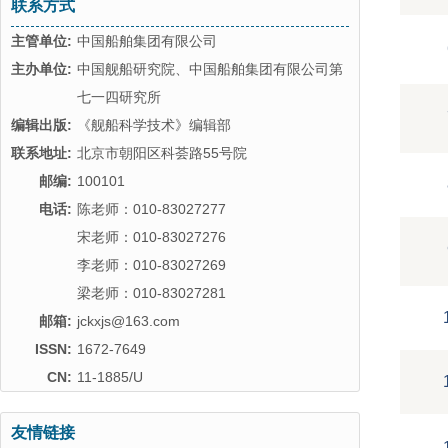
联系方式
主管单位:
中国船舶集团有限公司
主办单位:
中国舰船研究院、中国船舶集团有限公司第
七一四研究所
编辑出版:
《舰船科学技术》编辑部
联系地址:
北京市朝阳区科荟路55号院
邮编:
100101
电话:
陈老师：010-83027277
宋老师：010-83027276
李老师：010-83027269
梁老师：010-83027281
邮箱:
jckxjs@163.com
ISSN:
1672-7649
CN:
11-1885/U
友情链接