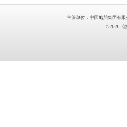
主管单位：中国船舶集团有限
©2026