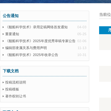
当前位
公告通知
《舰船科学技术》录用定稿网络首发通知
04-03
重要通知
05-25
《舰船科学技术》2025年度优秀审稿专家公告
02-06
编辑部隶属关系与费用声明
11-13
《舰船科学技术》2025年收录公告
10-31
下载文档
投稿流程说明
投稿模板
著作权转让书