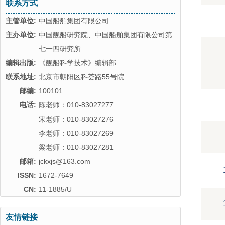
联系方式
主管单位:
中国船舶集团有限公司
主办单位:
中国舰船研究院、中国船舶集团有限公司第
七一四研究所
编辑出版:
《舰船科学技术》编辑部
联系地址:
北京市朝阳区科荟路55号院
邮编:
100101
电话:
陈老师：010-83027277
宋老师：010-83027276
李老师：010-83027269
梁老师：010-83027281
邮箱:
jckxjs@163.com
ISSN:
1672-7649
CN:
11-1885/U
友情链接