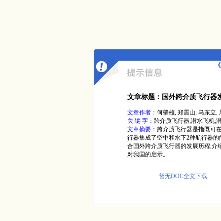
《
文章标题：国外跨介质飞行器
文章作者：
何肇雄, 郑震山, 马东立,
关 键 字：
跨介质飞行器;潜水飞机;
文章摘要：
跨介质飞行器是指既可在
行器集成了空中和水下2种航行器的
合国外跨介质飞行器的发展历程,介
对我国的启示。
暂无DOC全文下载