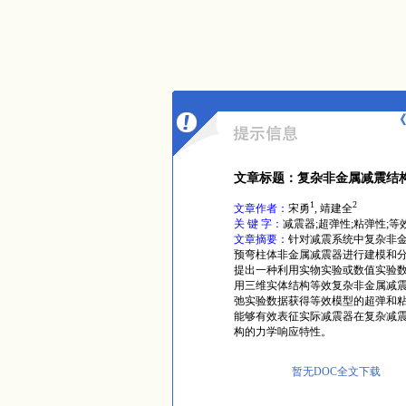
《
文章标题：复杂非金属减震结
1
2
文章作者：
宋勇
, 靖建全
关 键 字：
减震器;超弹性;粘弹性;等
文章摘要：
针对减震系统中复杂非
预弯柱体非金属减震器进行建模和
提出一种利用实物实验或数值实验
用三维实体结构等效复杂非金属减
弛实验数据获得等效模型的超弹和
能够有效表征实际减震器在复杂减
构的力学响应特性。
暂无DOC全文下载