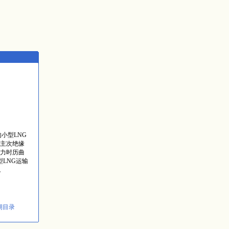
小型LNG
主次绝缘
力时历曲
LNG运输
。
期目录