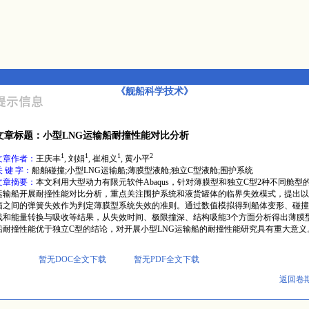
《舰船科学技术》
文章标题：小型LNG运输船耐撞性能对比分析
1
1
1
2
文章作者：
王庆丰
, 刘娟
, 崔相义
, 黄小平
关 键 字：
船舶碰撞;小型LNG运输船;薄膜型液舱;独立C型液舱;围护系统
文章摘要：
本文利用大型动力有限元软件Abaqus，针对薄膜型和独立C型2种不同舱型的
运输船开展耐撞性能对比分析，重点关注围护系统和液货罐体的临界失效模式，提出以
箱之间的弹簧失效作为判定薄膜型系统失效的准则。通过数值模拟得到船体变形、碰撞
线和能量转换与吸收等结果，从失效时间、极限撞深、结构吸能3个方面分析得出薄膜型
船耐撞性能优于独立C型的结论，对开展小型LNG运输船的耐撞性能研究具有重大意义
暂无DOC全文下载
暂无PDF全文下载
返回卷