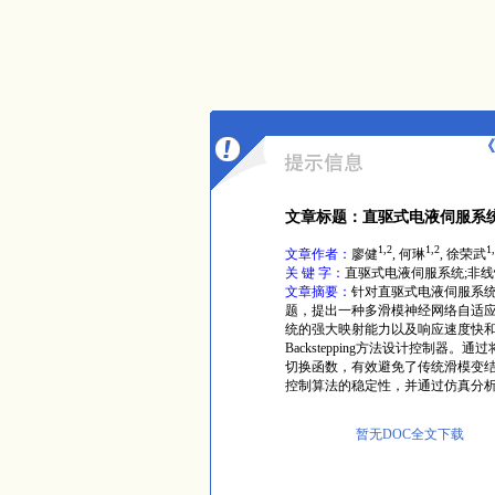
《
文章标题：直驱式电液伺服系
1,2
1,2
1
文章作者：
廖健
, 何琳
, 徐荣武
关 键 字：
直驱式电液伺服系统;非线
文章摘要：
针对直驱式电液伺服系
题，提出一种多滑模神经网络自适应
统的强大映射能力以及响应速度快和
Backstepping方法设计控制
切换函数，有效避免了传统滑模变结构
控制算法的稳定性，并通过仿真分
暂无DOC全文下载