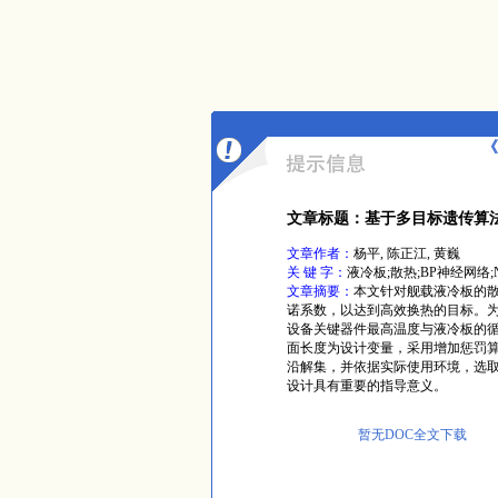
《
文章标题：基于多目标遗传算
文章作者：
杨平, 陈正江, 黄巍
关 键 字：
液冷板;散热;BP神经网络;NS
文章摘要：
本文针对舰载液冷板的
诺系数，以达到高效换热的目标。为
设备关键器件最高温度与液冷板的
面长度为设计变量，采用增加惩罚算子的
沿解集，并依据实际使用环境，选
设计具有重要的指导意义。
暂无DOC全文下载