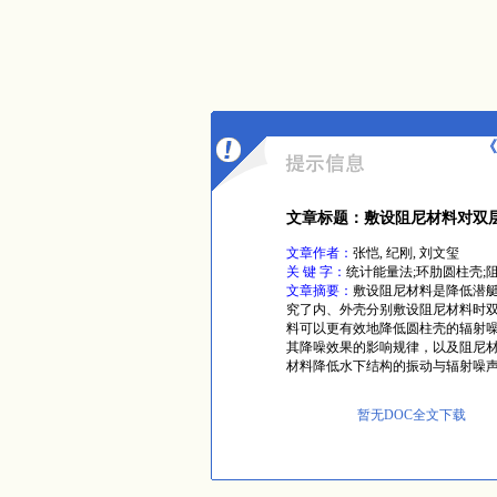
《
文章标题：敷设阻尼材料对双
文章作者：
张恺, 纪刚, 刘文玺
关 键 字：
统计能量法;环肋圆柱壳;
文章摘要：
敷设阻尼材料是降低潜艇
究了内、外壳分别敷设阻尼材料时
料可以更有效地降低圆柱壳的辐射
其降噪效果的影响规律，以及阻尼材
材料降低水下结构的振动与辐射噪
暂无DOC全文下载