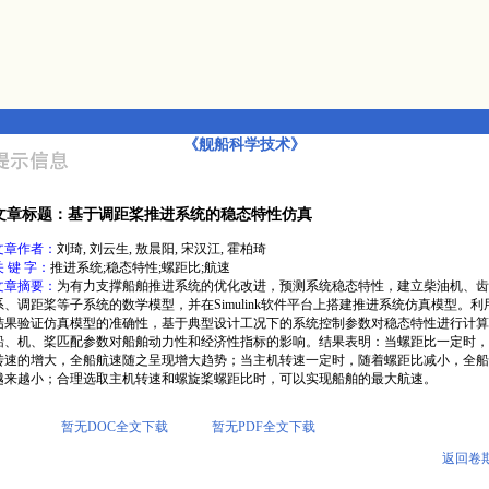
《舰船科学技术》
文章标题：基于调距桨推进系统的稳态特性仿真
文章作者：
刘琦, 刘云生, 敖晨阳, 宋汉江, 霍柏琦
关 键 字：
推进系统;稳态特性;螺距比;航速
文章摘要：
为有力支撑船舶推进系统的优化改进，预测系统稳态特性，建立柴油机、齿
系、调距桨等子系统的数学模型，并在Simulink软件平台上搭建推进系统仿真模型。
结果验证仿真模型的准确性，基于典型设计工况下的系统控制参数对稳态特性进行计算
船、机、桨匹配参数对船舶动力性和经济性指标的影响。结果表明：当螺距比一定时，
转速的增大，全船航速随之呈现增大趋势；当主机转速一定时，随着螺距比减小，全船
越来越小；合理选取主机转速和螺旋桨螺距比时，可以实现船舶的最大航速。
暂无DOC全文下载
暂无PDF全文下载
返回卷