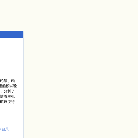
轮箱、轴
利用船模试验
，分析了
随着主机
航速变得
期目录