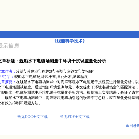
《舰船科学技术》
文章标题：舰船水下电磁场测量中环境干扰误差量化分析
1
2
1
2
2
2
文章作者：
冷洁
, 苏建业
, 程辉辉
, 崔培
, 焦达文
, 姜楷娜
关 键 字：
舰船水下电磁场;环境干扰;量化分析;测试精度
文章摘要：
在舰船水下电磁场测试中对海洋环境水下电磁场干扰程度进行量化分析，以
水下电磁场测试精度。通过增加环境监测单元，本文提出了环境电磁场空间匹配算法，
了舰船水下电磁场测试中环境电磁干扰量化分析方法。根据海上实测结果，验证了该方
性。舰船水下电磁场测试中，海洋环境电磁场引起的误差不可忽略，应在量化分析基础
取有效的抑制和规避方法。
暂无DOC全文下载
暂无PDF全文下载
返回卷