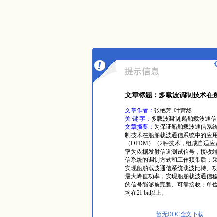
《
文章标题：多载波调制技术在
文章作者：
张艳芳, 叶萧然
关 键 字：
多载波调制;船舶载波通信
文章摘要：
为保证船舶载波通信系
制技术在船舶载波通信系统中的应用
（OFDM）（2种技术，组成自适
率为依据发射信道测试信号，接收
信系统的调制方式和工作频带后；采
实现船舶载波通信系统载波比特、
最大峰值功率，实现船舶载波通信
的信号能够被完整、可靠接收；单位时间
均在21 bit以上。
暂无DOC全文下载