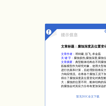
《
文章标题：腐蚀深度及位置变
文章作者：
邓剑啸, 彭飞, 牟金磊
关 键 字：
腐蚀损伤;腐蚀深度;腐蚀
文章摘要：
典型船体结构在不同腐
筋板模型作为研究对象，使用大型
进行仿真和计算，后处理阶段将应
力响应情况。在将各个腐蚀工况下
得出了腐蚀深度及位置变化对典型
大；腐蚀的位置不同，船体结构的
的腐蚀会对其应力分布有更加深远
暂无DOC全文下载