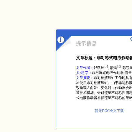
《
文章标题：非对称式电液作动
1,2
1,2
文章作者：
郑敬坤
, 廖健
, 陈宗
关 键 字：
非对称式电液作动器;流量
文章摘要：
非对称液压缸工作时具有
均使用非对称液压缸。由于非对称
致负载方向发生变化时，作动器会
等技术指标。针对流量不对称性问题
式电液作动器补偿流量不对称的策
暂无DOC全文下载