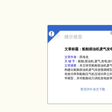
《
文章标题：船舶柴油机废气发
文章作者：
薛海龙
关 键 字：
船舶;柴油机;废气;发电;
文章摘要：
本文研究船舶柴油机废
构建出船舶柴油机废气排放预测模
有效功率和船舶压气机压缩功率之
学模型，并对船舶动力涡轮发电效
暂无DOC全文下载