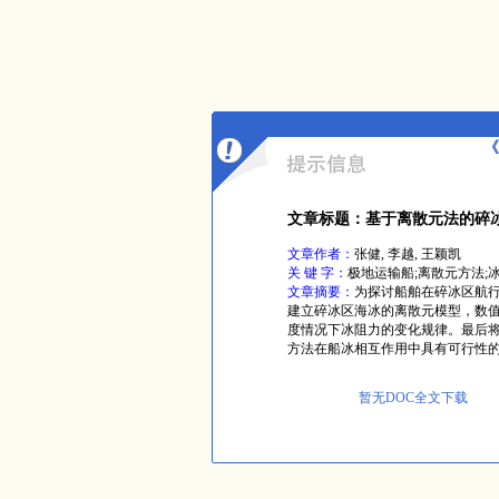
《
文章标题：基于离散元法的碎
文章作者：
张健, 李越, 王颖凯
关 键 字：
极地运输船;离散元方法;
文章摘要：
为探讨船舶在碎冰区航行
建立碎冰区海冰的离散元模型，数
度情况下冰阻力的变化规律。最后
方法在船冰相互作用中具有可行性
暂无DOC全文下载