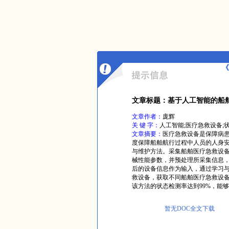
《
文章标题：基于人工智能的船
文章作者：
庞辉
关 键 字：
人工智能;医疗急救设备;
文章摘要：
医疗急救设备是保障病
度保障船舶航行过程中人员的人身
与维护方法。采集船舶医疗急救设
械性能参数，并预处理所采集信息
后的设备信息作为输入，通过学习
救设备，获取不同船舶医疗急救设
该方法的状态检测率达到99%，能够
暂无DOC全文下载