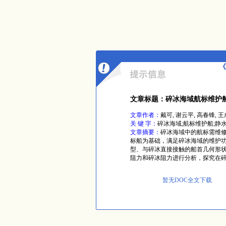
《
文章标题：碎冰海域航标维护
文章作者：
戴可, 谢云平, 高春锋, 
关 键 字：
碎冰海域;航标维护船;静
文章摘要：
碎冰海域中的航标需维
标船为基础，满足碎冰海域的维护
型、与碎冰直接接触的船首几何形
阻力和碎冰阻力进行分析，探究在
暂无DOC全文下载