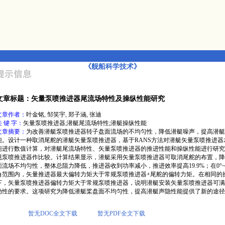
《舰船科学技术》
文章标题：矢量泵喷推进器尾流场特性及操纵性能研究
文章作者：
叶金铭, 邹笑宇, 郑子涵, 张迪
关 键 字：
矢量泵喷推进器;潜艇尾流场特性;潜艇操纵性能
文章摘要：
为改善潜艇泵喷推进器转子盘面流场的不均匀性，降低潜艇噪声，提高潜艇
能。设计一种取消尾舵的潜艇矢量泵喷推进器，基于RANS方法对潜艇矢量泵喷推进器
能进行数值计算，对潜艇尾流场特性、矢量泵喷推进器的推进性能和操纵性能进行研究
规泵喷推进器作比较。计算结果显示，潜艇采用矢量泵喷推进器可取消尾舵的布置，降
面流场不均匀性，整体总阻力降低，推进器收到功率减小，推进效率提高19.9%；在0°~
角范围内，矢量推进器最大偏转力矩大于常规泵喷推进器+尾舵的偏转力矩。在相同的
下，矢量泵喷推进器偏转力矩大于常规泵喷推进器，说明潜艇安装矢量泵喷推进器可满
动性的要求。这项研究为降低潜艇桨盘面不均匀性，提高潜艇声隐性能提供了新的途径
暂无DOC全文下载
暂无PDF全文下载