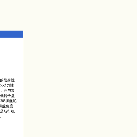
的隐身性
水动力性
，并与常
低转子盘
30°操舵舵
操舵角度
足航行机
。