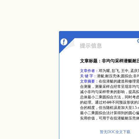
《
文章标题：非均匀采样潜艇耐
文章作者：
邓为耀, 彭飞, 王中, 孟庆
关 键 字：
潜艇;耐压壳体;圆拟合;
文章摘要：
在役潜艇的建造和修理
合测量，测量采样点经常呈现非均
减小非均匀采样带来的影响，提高
总体最小二乘圆拟合方法，同时考
的处理。通过对4种不同预设形状的
合的精度，但当随机误差加大至1.
最小二乘圆拟合法计算得到的圆心
实用价值，可用于在役潜艇耐压壳
暂无DOC全文下载