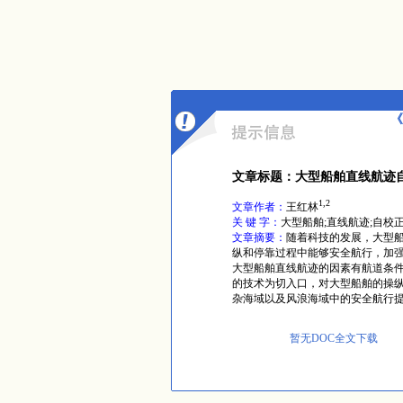
《
文章标题：大型船舶直线航迹
1,2
文章作者：
王红林
关 键 字：
大型船舶;直线航迹;自校
文章摘要：
随着科技的发展，大型
纵和停靠过程中能够安全航行，加
大型船舶直线航迹的因素有航道条
的技术为切入口，对大型船舶的操
杂海域以及风浪海域中的安全航行
暂无DOC全文下载