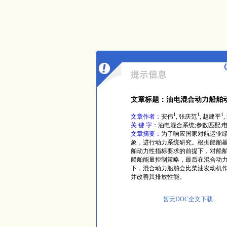
《
文章标题：油电混合动力船舶
1
1
1
文章作者：
安伟
, 张庆范
, 赵建平
关 键 字：
油电混合系统;参数匹配;
文章摘要：
为了响应国家对航运业
象，进行动力系统研究。根据船舶
舶动力性指标要求的前提下，对船
船舶能量控制策略，最后在混合动
下，混合动力船舶会比柴油发动机
并改善其排放性能。
暂无DOC全文下载