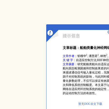
《
文章标题：船舶类量化神经网
1
1
2
文章作者：
郁榴华
, 潘慧君
, 林艳
关 键 字：
自适应控制方法;RBF神
文章摘要：
研究船舶类航向自适应
航向跟踪检测困难和控制效果差的问
来描述通信信号输入量化过程，无
因子对控制系统的影响，与此同时模
量化参数处理，不仅可以保证有效
次和降低系统控制幅度。本文基于Ly
网络自适应闭环控制系统的稳定性，并在
的运动控制方法的有效性。
暂无DOC全文下载