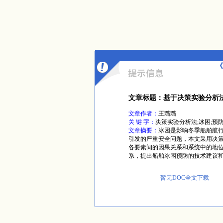
《
文章标题：基于决策实验分析
文章作者：
王璐璐
关 键 字：
决策实验分析法;冰困;预
文章摘要：
冰困是影响冬季船舶航
引发的严重安全问题，本文采用决策实
各要素间的因果关系和系统中的地
系，提出船舶冰困预防的技术建议
暂无DOC全文下载