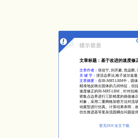
《
文章标题：基于改进的速度修正I
文章作者：
张佳宁, 刘开豪, 危远辉,
关 键 字：
浸没边界法;格子波尔兹曼
文章摘要：
在IB-MRT-LBM中
精准地反映出固体的几何特征，但
速度修正的IB-MRT-LBM，针
密集点边界进行三阶精度的插值修正
对象，采用二重网格加密方法对流
动翼型进行仿真。计算结果表明，
仿生推进器等复杂流固耦合问题提
暂无DOC全文下载