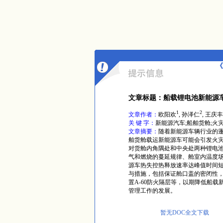
《
文章标题：船载锂电池新能源
1
2
文章作者：
欧阳欢
, 孙泽仁
, 王庆丰
关 键 字：
新能源汽车;船舶货舱;火
文章摘要：
随着新能源车辆行业的
舶货舱载运新能源车可能会引发火灾，
对货舱内角隅处和中央处两种锂电池
气和燃烧的蔓延规律、舱室内温度
源车热失控热释放速率达峰值时间
与措施，包括保证舱口盖的密闭性，
置A-60防火隔层等，以期降低船
管理工作的发展。
暂无DOC全文下载