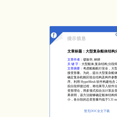
《
文章标题：大型复杂船体结构
文章作者：
缪振华, 林耕
关 键 字：
大型船体;复杂结构;分段
文章摘要：
考虑船舶航行安全，大
接变形量。为此，提出大型复杂船
确定复杂机舱区组合结构及构件参数
序。利用 HyperMesh 软件构建
拟分段焊接过程，将结果导入软件
变形理论，用多项式拟合法计算反
果表明，该方法能够确定船体结构
小，各分段的总变形量均低于5.31 m
暂无DOC全文下载