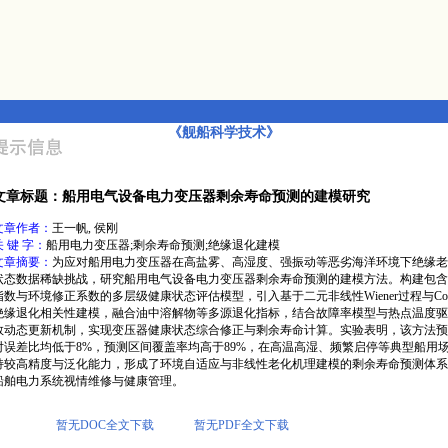
《舰船科学技术》
文章标题：船用电气设备电力变压器剩余寿命预测的建模研究
文章作者：
王一帆, 侯刚
关 键 字：
船用电力变压器;剩余寿命预测;绝缘退化建模
文章摘要：
为应对船用电力变压器在高盐雾、高湿度、强振动等恶劣海洋环境下绝缘老
状态数据稀缺挑战，研究船用电气设备电力变压器剩余寿命预测的建模方法。构建包含
指数与环境修正系数的多层级健康状态评估模型，引入基于二元非线性Wiener过程与Cop
绝缘退化相关性建模，融合油中溶解物等多源退化指标，结合故障率模型与热点温度驱
数动态更新机制，实现变压器健康状态综合修正与剩余寿命计算。实验表明，该方法预
对误差比均低于8%，预测区间覆盖率均高于89%，在高温高湿、频繁启停等典型船用
持较高精度与泛化能力，形成了环境自适应与非线性老化机理建模的剩余寿命预测体系
船舶电力系统视情维修与健康管理。
暂无DOC全文下载
暂无PDF全文下载