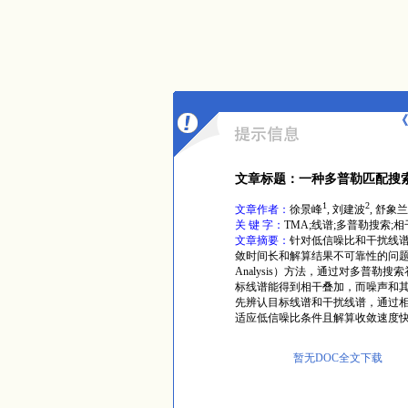
《
文章标题：一种多普勒匹配搜索
1
2
文章作者：
徐景峰
, 刘建波
, 舒象兰
关 键 字：
TMA;线谱;多普勒搜索;
文章摘要：
针对低信噪比和干扰线
敛时间长和解算结果不可靠性的问题。本
Analysis）方法，通过对多普
标线谱能得到相干叠加，而噪声和
先辨认目标线谱和干扰线谱，通过
适应低信噪比条件且解算收敛速度
暂无DOC全文下载