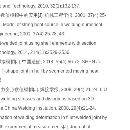
nce and Technology, 2010, 32(1):132-137.
值模拟中的应用[J]. 机械工程学报, 2001, 37(4):25-
 Model of string heat source in welding numerical
ineering, 2001, 37(4):25-28, 43.
-welded joint using shell elements with section
echnology, 2014, 214(11):2529-2536.
]. 中国造船, 2014, 55(4):66-73. SHEN Ji-
T-shape joint in hull by segmented moving heat
3.
模拟[J]. 焊接学报, 2008, 29(4):21-24. LIU
welding stresses and distortions based on 3D
e China Welding Institution, 2008, 29(4):21-24.
n of welding deformation in fillet-welded joint by
th experimental measurements[J]. Journal of