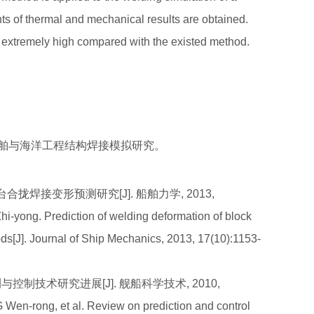
nts of thermal and mechanical results are obtained.
d extremely high compared with the existed method.
从事船舶与海洋工程结构焊接模拟研究。
合拢焊接变形预测研究[J]. 船舶力学, 2013,
yong. Prediction of welding deformation of block
ods[J]. Journal of Ship Mechanics, 2013, 17(10):1153-
测与控制技术研究进展[J]. 舰船科学技术, 2010,
n-rong, et al. Review on prediction and control