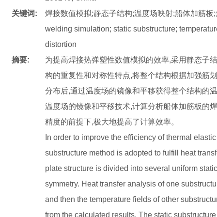
关键词:
焊接数值模拟;静态子结构;温度场映射;船体加筋板
welding simulation; static substructure; temperatur
distortion
摘要:
为提高焊接热弹塑性数值模拟的效率,采用静态子
构的重复性和对称性特点,将整个结构根据加强筋划
分布后,通过温度场的镜像和平移获得整个结构的
温度场的镜像和平移技术,计算分析船体加筋板的
精度的前提下,极大地提高了计算效率。
In order to improve the efficiency of thermal elasti
substructure method is adopted to fulfill heat trans
plate structure is divided into several uniform stati
symmetry. Heat transfer analysis of one substru
and then the temperature fields of other substructu
from the calculated results. The static substructur