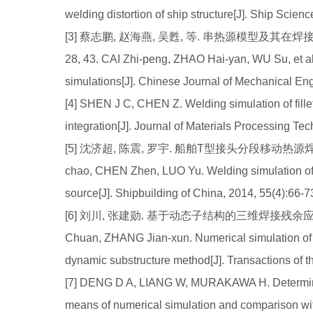
welding distortion of ship structure[J]. Ship Scie
[3] 蔡志鹏, 赵海燕, 吴甦, 等. 串热源模型及其在焊接数
28, 43. CAI Zhi-peng, ZHAO Hai-yan, WU Su, et al.
simulations[J]. Chinese Journal of Mechanical Eng
[4] SHEN J C, CHEN Z. Welding simulation of fillet
integration[J]. Journal of Materials Processing T
[5] 沈济超, 陈震, 罗宇. 船舶T型接头分段移动热源焊接模拟[J
chao, CHEN Zhen, LUO Yu. Welding simulation of 
source[J]. Shipbuilding of China, 2014, 55(4):66-7
[6] 刘川, 张建勋. 基于动态子结构的三维焊接残余应力变形数值
Chuan, ZHANG Jian-xun. Numerical simulation of 
dynamic substructure method[J]. Transactions of th
[7] DENG D A, LIANG W, MURAKAWA H. Determinatio
means of numerical simulation and comparison wi