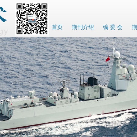
首页
期刊介绍
编 委 会