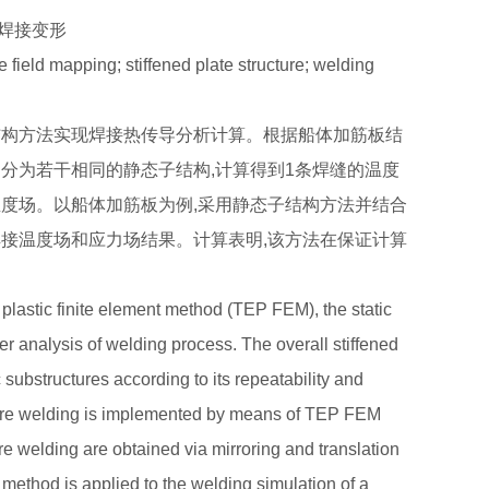
;焊接变形
e field mapping; stiffened plate structure; welding
结构方法实现焊接热传导分析计算。根据船体加筋板结
分为若干相同的静态子结构,计算得到1条焊缝的温度
温度场。以船体加筋板为例,采用静态子结构方法并结合
焊接温度场和应力场结果。计算表明,该方法在保证计算
c plastic finite element method (TEP FEM), the static
fer analysis of welding process. The overall stiffened
c substructures according to its repeatability and
cture welding is implemented by means of TEP FEM
re welding are obtained via mirroring and translation
e method is applied to the welding simulation of a