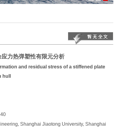
余应力热弹塑性有限元分析
mation and residual stress of a stiffened plate
n hull
40
gineering, Shanghai Jiaotong University, Shanghai