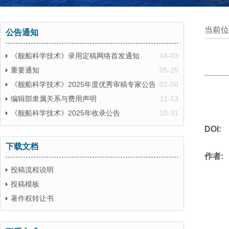
当前位
公告通知
《舰船科学技术》录用定稿网络首发通知
04-03
重要通知
05-25
《舰船科学技术》2025年度优秀审稿专家公告
02-06
编辑部隶属关系与费用声明
11-13
《舰船科学技术》2025年收录公告
10-31
DOI:
下载文档
作者:
投稿流程说明
投稿模板
著作权转让书