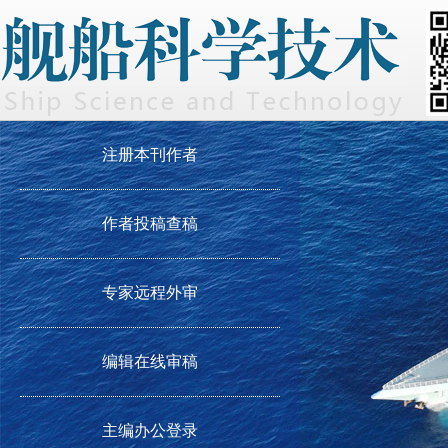
注册本刊作者
作者投稿查稿
专家远程外审
编辑在线审稿
主编办公登录