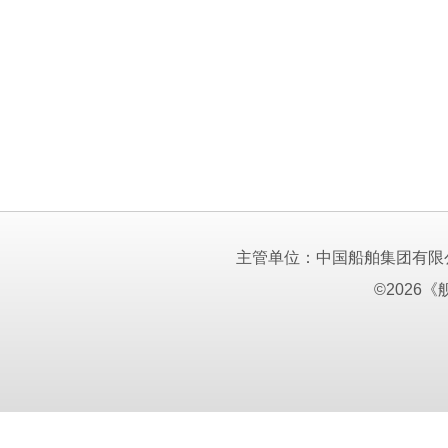
主管单位：中国船舶集团有限
©2026