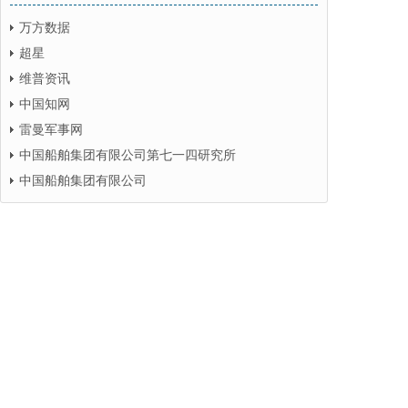
万方数据
超星
维普资讯
中国知网
雷曼军事网
中国船舶集团有限公司第七一四研究所
中国船舶集团有限公司