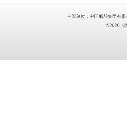
主管单位：中国船舶集团有限
©2026