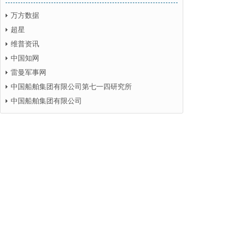
万方数据
超星
维普资讯
中国知网
雷曼军事网
中国船舶集团有限公司第七一四研究所
中国船舶集团有限公司