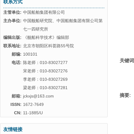
联系方式
主管单位:
中国船舶集团有限公司
主办单位:
中国舰船研究院、中国船舶集团有限公司第
七一四研究所
编辑出版:
《舰船科学技术》编辑部
联系地址:
北京市朝阳区科荟路55号院
邮编:
100101
关键词
电话:
陈老师：010-83027277
宋老师：010-83027276
李老师：010-83027269
梁老师：010-83027281
摘要:
邮箱:
jckxjs@163.com
ISSN:
1672-7649
CN:
11-1885/U
友情链接