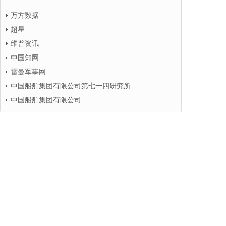
万方数据
超星
维普资讯
中国知网
雷曼军事网
中国船舶集团有限公司第七一四研究所
中国船舶集团有限公司