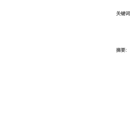
关键词
摘要: