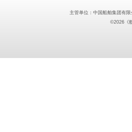
主管单位：中国船舶集团有限
©2026