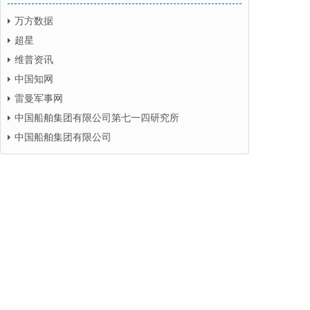
万方数据
超星
维普资讯
中国知网
雷曼军事网
中国船舶集团有限公司第七一四研究所
中国船舶集团有限公司