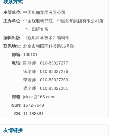
联系方式
主管单位:
中国船舶集团有限公司
主办单位:
中国舰船研究院、中国船舶集团有限公司第
七一四研究所
编辑出版:
《舰船科学技术》编辑部
联系地址:
北京市朝阳区科荟路55号院
邮编:
100101
电话:
陈老师：010-83027277
宋老师：010-83027276
李老师：010-83027269
梁老师：010-83027281
邮箱:
jckxjs@163.com
ISSN:
1672-7649
CN:
11-1885/U
友情链接