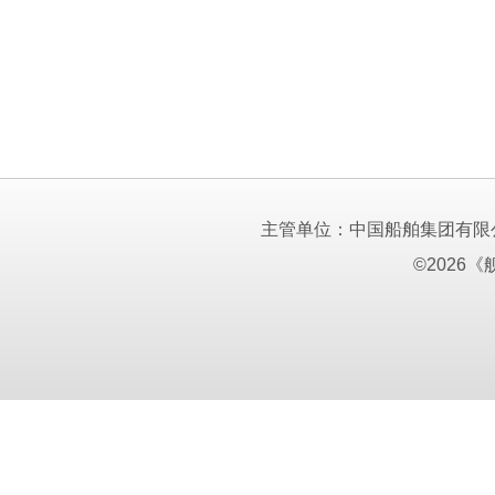
主管单位：中国船舶集团有限
©2026