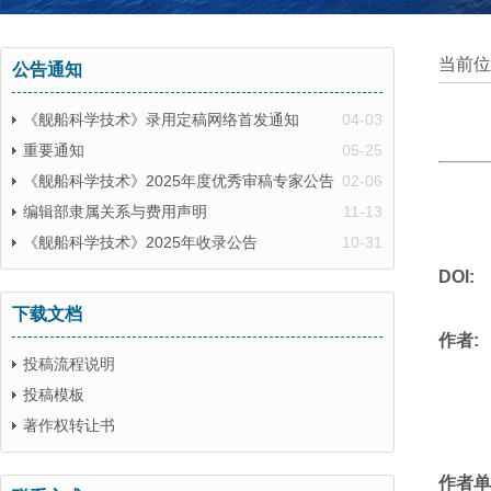
当前位
公告通知
《舰船科学技术》录用定稿网络首发通知
04-03
重要通知
05-25
《舰船科学技术》2025年度优秀审稿专家公告
02-06
编辑部隶属关系与费用声明
11-13
《舰船科学技术》2025年收录公告
10-31
DOI:
下载文档
作者:
投稿流程说明
投稿模板
著作权转让书
作者单