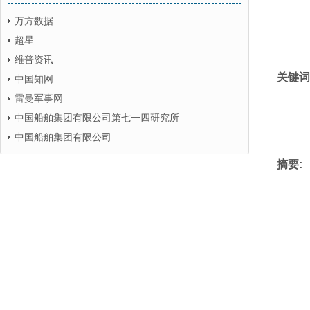
万方数据
超星
维普资讯
关键词
中国知网
雷曼军事网
中国船舶集团有限公司第七一四研究所
中国船舶集团有限公司
摘要: