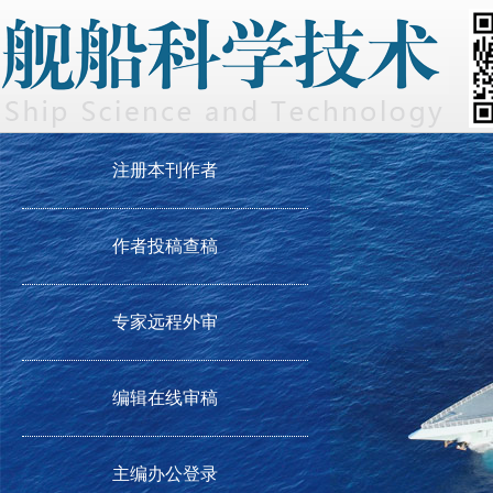
注册本刊作者
作者投稿查稿
专家远程外审
编辑在线审稿
主编办公登录