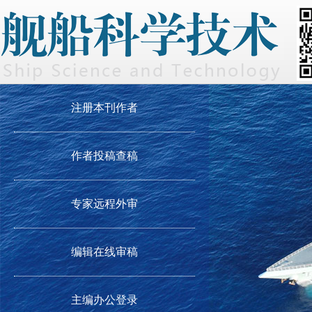
注册本刊作者
作者投稿查稿
专家远程外审
编辑在线审稿
主编办公登录