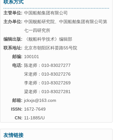
联系方式
主管单位:
中国船舶集团有限公司
主办单位:
中国舰船研究院、中国船舶集团有限公司第
七一四研究所
编辑出版:
《舰船科学技术》编辑部
联系地址:
北京市朝阳区科荟路55号院
邮编:
100101
电话:
陈老师：010-83027277
宋老师：010-83027276
李老师：010-83027269
梁老师：010-83027281
邮箱:
jckxjs@163.com
ISSN:
1672-7649
CN:
11-1885/U
友情链接