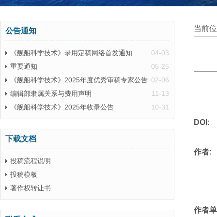
当前位
公告通知
《舰船科学技术》录用定稿网络首发通知
04-03
重要通知
05-25
《舰船科学技术》2025年度优秀审稿专家公告
02-06
编辑部隶属关系与费用声明
11-13
《舰船科学技术》2025年收录公告
10-31
DOI:
下载文档
作者:
投稿流程说明
投稿模板
著作权转让书
作者单