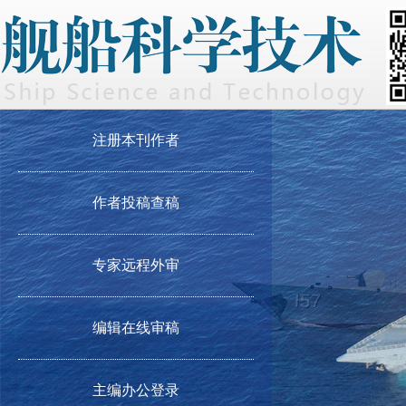
注册本刊作者
作者投稿查稿
专家远程外审
编辑在线审稿
主编办公登录