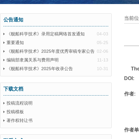
当前位
公告通知
《舰船科学技术》录用定稿网络首发通知
04-03
重要通知
05-25
《舰船科学技术》2025年度优秀审稿专家公告
02-06
编辑部隶属关系与费用声明
11-13
《舰船科学技术》2025年收录公告
10-31
The
DOI:
下载文档
作者:
投稿流程说明
投稿模板
著作权转让书
作者单