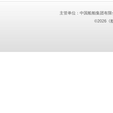
主管单位：中国船舶集团有限
©2026