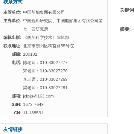
联系方式
关键词
主管单位:
中国船舶集团有限公司
主办单位:
中国舰船研究院、中国船舶集团有限公司第
七一四研究所
摘要:
编辑出版:
《舰船科学技术》编辑部
联系地址:
北京市朝阳区科荟路55号院
邮编:
100101
电话:
陈老师：010-83027277
宋老师：010-83027276
李老师：010-83027269
梁老师：010-83027281
邮箱:
jckxjs@163.com
ISSN:
1672-7649
CN:
11-1885/U
友情链接