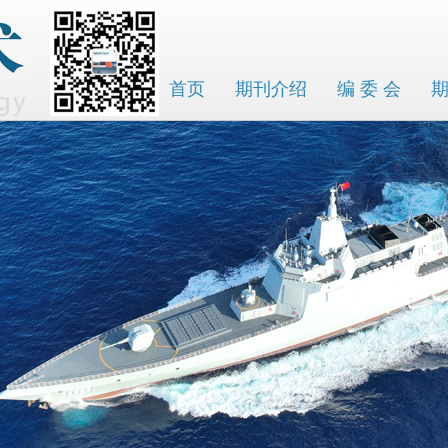
首页
期刊介绍
编 委 会