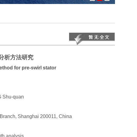
分析方法研究
thod for pre-swirl stator
G Shu-quan
i Branch, Shanghai 200011, China
gth analysis