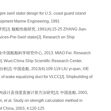
swirl stator design for U.S. coast guard island
quipment Marine Engineering, 1991
 舰船性能研究, 1991(4):15-25 ZHANG Jian-
ces-Pre-Swirl stator[J]. Research on Ship
国船舶科学研究中心, 2013. MIAO Fei. Research
D]. Wuxi:China Ship Scientific Research Center.
中国造船, 2013(4):109-119 LIU yi-qian, XIE
 of wake equalizing duct for VLCC[J]. Shipbuilding of
结构设计及强度直接计算方法研究[J]. 中国造船, 2003,
t al. Study on strength calculation method in
of China, 2003, 4:120-125