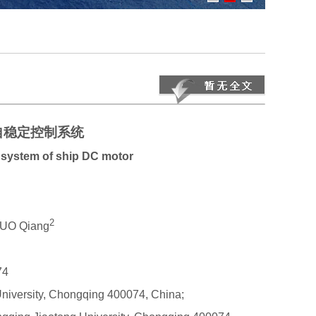
自稳定控制系统
l system of ship DC motor
2
GUO Qiang
4
University, Chongqing 400074, China;