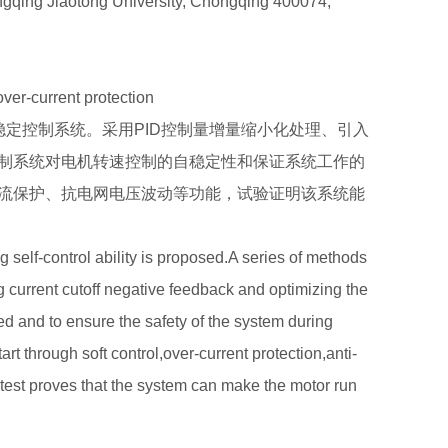
ngqing Jiaotong University, Chongqing 400074,
 over-current protection
定控制系统。采用PID控制量增量缩小化处理、引入
制系统对电机转速控制的自稳定性和保证系统工作的
流保护、抗电网电压波动等功能，试验证明该系统能
g self-control ability is proposed.A series of methods
ng current cutoff negative feedback and optimizing the
peed and to ensure the safety of the system during
rt through soft control,over-current protection,anti-
 test proves that the system can make the motor run