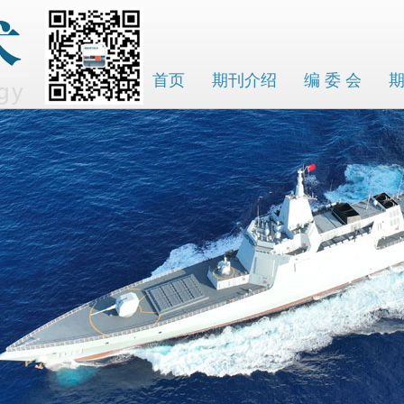
首页
期刊介绍
编 委 会