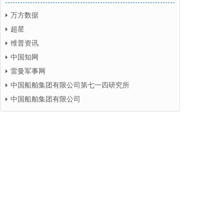
万方数据
超星
维普资讯
中国知网
雷曼军事网
中国船舶集团有限公司第七一四研究所
中国船舶集团有限公司