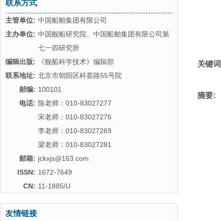
联系方式
主管单位:
中国船舶集团有限公司
主办单位:
中国舰船研究院、中国船舶集团有限公司第
七一四研究所
编辑出版:
《舰船科学技术》编辑部
关键词
联系地址:
北京市朝阳区科荟路55号院
邮编:
100101
摘要:
电话:
陈老师：010-83027277
宋老师：010-83027276
李老师：010-83027269
梁老师：010-83027281
邮箱:
jckxjs@163.com
ISSN:
1672-7649
CN:
11-1885/U
友情链接