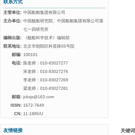
联系方式
主管单位:
中国船舶集团有限公司
主办单位:
中国舰船研究院、中国船舶集团有限公司第
七一四研究所
编辑出版:
《舰船科学技术》编辑部
联系地址:
北京市朝阳区科荟路55号院
邮编:
100101
电话:
陈老师：010-83027277
宋老师：010-83027276
李老师：010-83027269
梁老师：010-83027281
邮箱:
jckxjs@163.com
ISSN:
1672-7649
CN:
11-1885/U
友情链接
关键词